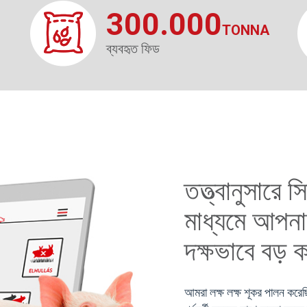
300.000
TONNA
ব্যবহৃত ফিড
তত্ত্বানুসারে 
মাধ্যমে আপনা
দক্ষভাবে বড় ক
আমরা লক্ষ লক্ষ শূকর পালন করে